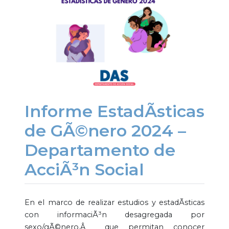
Informe EstadÃ­sticas
de GÃ©nero 2024 –
Departamento de
AcciÃ³n Social
En el marco de realizar estudios y estadÃ­sticas
con informaciÃ³n desagregada por
sexo/gÃ©nero,Â que permitan conocer